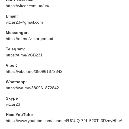
https://vitcar.com.ua/ua/
Email:
vitcar23@gmail.com
Messenger:
https://m.me/vitkargeobud
Telegram:
https://t.me/VGB231
Viber:
https://viber.me/380961872842
Whatsapp:
https://wa.me/380961872842
Skype
vitcar23
Наш YouTube
https://www.youtube.com/channel/UCUQ-7fd_520Ti-3RznyHLuA