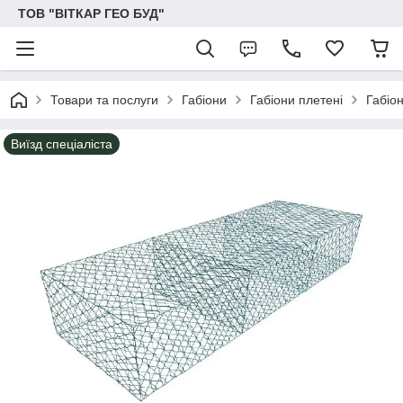
ТОВ "ВІТКАР ГЕО БУД"
Товари та послуги
Габіони
Габіони плетені
Габіо
Виїзд спеціаліста