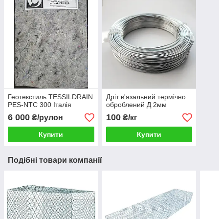
Геотекстиль TESSILDRAIN
Дріт в'язальний термічно
PES-NTC 300 Італія
оброблений Д 2мм
6 000
100
₴/рулон
₴/кг
Купити
Купити
Подібні товари компанії