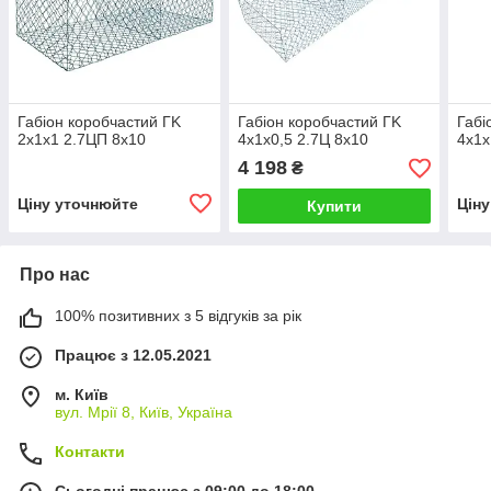
Габіон коробчастий ГK
Габіон коробчастий ГK
Габі
2х1х1 2.7ЦП 8х10
4х1х0,5 2.7Ц 8х10
4х1х
4 198
₴
Ціну уточнюйте
Цін
Купити
Про нас
100% позитивних з 5 відгуків за рік
Працює з 12.05.2021
м. Київ
вул. Мрії 8, Київ, Україна
Контакти