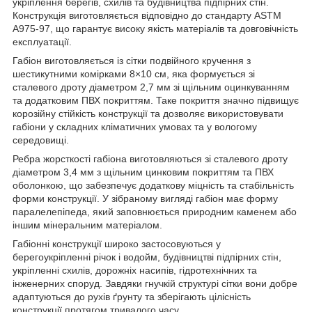
укріплення берегів, схилів та будівництва підпірних стін.
Конструкція виготовляється відповідно до стандарту ASTM
A975-97, що гарантує високу якість матеріалів та довговічність
експлуатації.
Габіон виготовляється із сітки подвійного кручення з
шестикутними комірками 8×10 см, яка формується зі
сталевого дроту діаметром 2,7 мм зі щільним оцинкуванням
та додатковим ПВХ покриттям. Таке покриття значно підвищує
корозійну стійкість конструкції та дозволяє використовувати
габіони у складних кліматичних умовах та у вологому
середовищі.
Ребра жорсткості габіона виготовляються зі сталевого дроту
діаметром 3,4 мм з щільним цинковим покриттям та ПВХ
оболонкою, що забезпечує додаткову міцність та стабільність
форми конструкції. У зібраному вигляді габіон має форму
паралелепіпеда, який заповнюється природним каменем або
іншим мінеральним матеріалом.
Габіонні конструкції широко застосовуються у
берегоукріпленні річок і водойм, будівництві підпірних стін,
укріпленні схилів, дорожніх насипів, гідротехнічних та
інженерних споруд. Завдяки гнучкій структурі сітки вони добре
адаптуються до рухів ґрунту та зберігають цілісність
конструкції протягом тривалого часу.