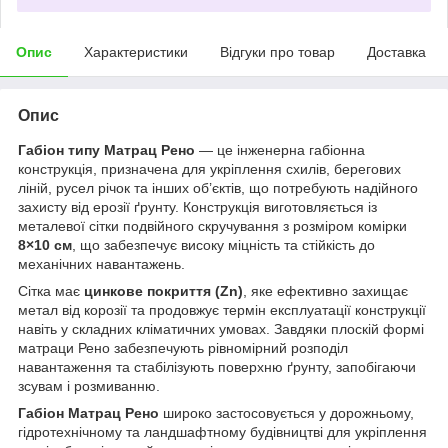
Опис
Характеристики
Відгуки про товар
Доставка
Опис
Габіон типу Матрац Рено
— це інженерна габіонна
конструкція, призначена для укріплення схилів, берегових
ліній, русел річок та інших об’єктів, що потребують надійного
захисту від ерозії ґрунту. Конструкція виготовляється із
металевої сітки подвійного скручування з розміром комірки
8×10 см
, що забезпечує високу міцність та стійкість до
механічних навантажень.
Сітка має
цинкове покриття (Zn)
, яке ефективно захищає
метал від корозії та продовжує термін експлуатації конструкції
навіть у складних кліматичних умовах. Завдяки плоскій формі
матраци Рено забезпечують рівномірний розподіл
навантаження та стабілізують поверхню ґрунту, запобігаючи
зсувам і розмиванню.
Габіон Матрац Рено
широко застосовується у дорожньому,
гідротехнічному та ландшафтному будівництві для укріплення