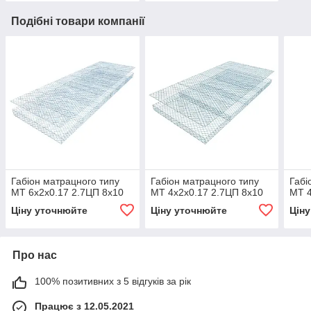
Подібні товари компанії
Габіон матрацного типу
Габіон матрацного типу
Габі
МТ 6х2х0.17 2.7ЦП 8х10
МТ 4х2х0.17 2.7ЦП 8х10
МТ 4
Ціну уточнюйте
Ціну уточнюйте
Цін
Про нас
100% позитивних з 5 відгуків за рік
Працює з 12.05.2021