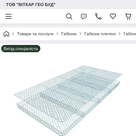
ТОВ "ВІТКАР ГЕО БУД"
Товари та послуги
Габіони
Габіони плетені
Габіо
Виїзд спеціаліста