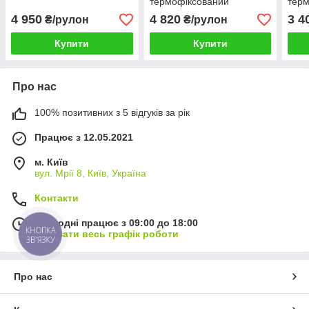
термофіксований
терм
"GEOTECHPOL TF 300"
"GE
4 950
4 820
3 4
₴/рулон
₴/рулон
1,7х63 (107,1м2)
1,2х
Купити
Купити
Про нас
100% позитивних з 5 відгуків за рік
Працює з 12.05.2021
м. Київ
вул. Мрії 8, Київ, Україна
Контакти
Сьогодні працює з 09:00 до 18:00
КНОПКА
Показати весь графік роботи
ЗВ'ЯЗКУ
Про нас