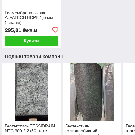
Геомембрана гладка
ALVATECH HDPE 1,5 мм
(Іспанія)
295,81
₴/кв.м
Купити
Подібні товари компанії
Геотекстиль TESSIDRAIN
Геотекстиль
Геот
NTC 300 2.2х50 Італія
голкопробивний
голк