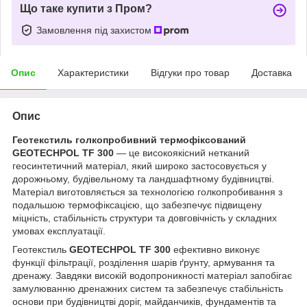
Що таке купити з Пром?
Замовлення під захистом
Опис
Характеристики
Відгуки про товар
Доставка
Опис
Геотекстиль голкопробивний термофіксований
GEOTECHPOL TF 300
— це високоякісний нетканий
геосинтетичний матеріал, який широко застосовується у
дорожньому, будівельному та ландшафтному будівництві.
Матеріал виготовляється за технологією голкопробивання з
подальшою термофіксацією, що забезпечує підвищену
міцність, стабільність структури та довговічність у складних
умовах експлуатації.
Геотекстиль
GEOTECHPOL TF 300
ефективно виконує
функції фільтрації, розділення шарів ґрунту, армування та
дренажу. Завдяки високій водопроникності матеріал запобігає
замулюванню дренажних систем та забезпечує стабільність
основи при будівництві доріг, майданчиків, фундаментів та