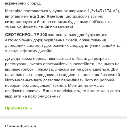
інженерних споруд.
Матеріал постачається у рулонах шириною 1,2х145 (174 м2),
виготавляем
від 1 до 6 метрів
, що дозволяє зручно
використовувати його на великих будівельних об’єктах та
зменшує кількість стиків при монтажі.
GEOTECHPOL TF 300
застосовується для будівництва
автомобільних доріг, укріплення схилів, облаштування
дренажних систем, гідротехнічних споруд, штучних водойм та
у ландшафтному дизайні.
До додаткових переваг відносяться стійкість до розривів і
розтягувань, висока еластичність і зносостійкість. На нього не
впливає грибок і пліснява, з часом він не розкладається. Для
навколишнього середовища і людини він повністю безпечний.
Його маленька вага дозволяє переміщати його по робочій
поверхні без спеціальної техніки. Монтаж не вимагає
особливих навичок. Якщо є необхідність, то його можна легко
відрізати на потрібну довжину
Приховати
Специфікація