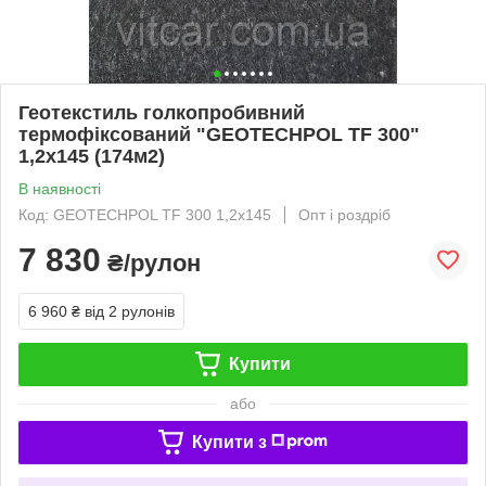
Геотекстиль голкопробивний
термофіксований "GEOTECHPOL TF 300"
1,2х145 (174м2)
В наявності
Код: GEOTECHPOL TF 300 1,2х145
Опт і роздріб
7 830
₴/рулон
6 960 ₴
від 2 рулонів
Купити
або
Купити з