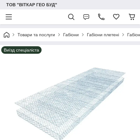
ТОВ "ВІТКАР ГЕО БУД"
Товари та послуги
Габіони
Габіони плетені
Габіо
Виїзд спеціаліста