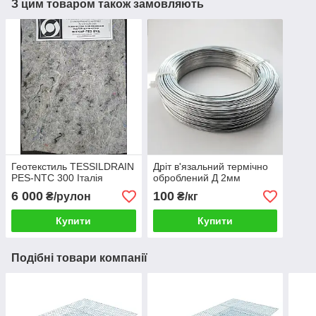
З цим товаром також замовляють
Геотекстиль TESSILDRAIN
Дріт в'язальний термічно
PES-NTC 300 Італія
оброблений Д 2мм
6 000
100
₴/рулон
₴/кг
Купити
Купити
Подібні товари компанії