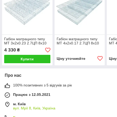
Габіон матрацного типу
Габіон матрацного типу
Габі
МТ 3х2х0.23 2.7ЦП 8х10
МТ 4х2х0.17 2.7ЦП 8х10
МТ 4
4 330
₴
Ціну уточнюйте
Цін
Купити
Про нас
100% позитивних з 5 відгуків за рік
Працює з 12.05.2021
м. Київ
вул. Мрії 8, Київ, Україна