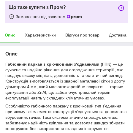
Що таке купити з Пром?
Замовлення під захистом
Опис
Характеристики
Відгуки про товар
Доставка
Опис
Габіонний паркан з крючковими з'єднаннями (ГПК)
— це
сучасне та надійне рішення для огородження територій, яке
поєднує високу міцність, довговічність та естетичний вигляд.
Конструкція виготовляється із зварної металевої сітки з дроту
діаметром 4 мм, який має антикорозійне покриття — гаряче
цинкування або ZnAl, що забезпечує тривалий термін
експлуатації навіть у складних кліматичних умовах.
Особливістю габіонного паркану є крючковий тип з’єднання,
при якому всі елементи конструкції з’єднуються за допомогою
вбудованих гачків. Така система значно спрощує монтаж,
забезпечує надійність кріплення та дозволяє швидко збирати
конструкцію без використання складних інструментів.