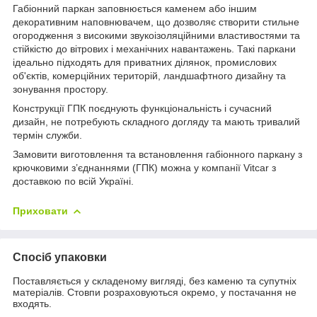
Габіонний паркан заповнюється каменем або іншим
декоративним наповнювачем, що дозволяє створити стильне
огородження з високими звукоізоляційними властивостями та
стійкістю до вітрових і механічних навантажень. Такі паркани
ідеально підходять для приватних ділянок, промислових
об'єктів, комерційних територій, ландшафтного дизайну та
зонування простору.
Конструкції ГПК поєднують функціональність і сучасний
дизайн, не потребують складного догляду та мають тривалий
термін служби.
Замовити виготовлення та встановлення габіонного паркану з
крючковими з’єднаннями (ГПК) можна у компанії Vitcar з
доставкою по всій Україні.
Приховати
Спосіб упаковки
Поставляється у складеному вигляді, без каменю та супутніх
матеріалів. Стовпи розраховуються окремо, у постачання не
входять.