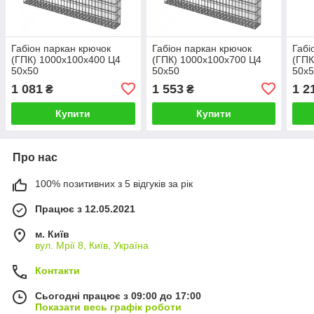
Габіон паркан крючок
Габіон паркан крючок
Габі
(ГПК) 1000х100х400 Ц4
(ГПК) 1000х100х700 Ц4
(ГПК
50х50
50х50
50х
1 081
1 553
1 2
₴
₴
Купити
Купити
Про нас
100% позитивних з 5 відгуків за рік
Працює з 12.05.2021
м. Київ
вул. Мрії 8, Київ, Україна
Контакти
Сьогодні працює з 09:00 до 17:00
Показати весь графік роботи