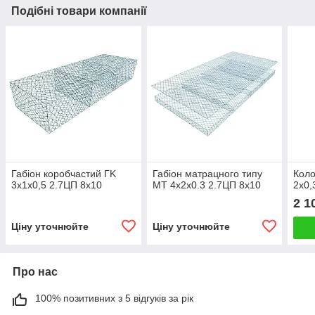
Подібні товари компанії
Габіон коробчастий ГK
Габіон матрацного типу
Коло
3х1х0,5 2.7ЦП 8х10
МТ 4х2х0.3 2.7ЦП 8х10
2х0,
2 1
Ціну уточнюйте
Ціну уточнюйте
Про нас
100% позитивних з 5 відгуків за рік