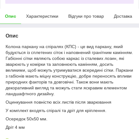
Опис
Характеристики
Відгуки про товар
Доставка
Опис
Колона паркану на спіралях (КПС) - це вид паркану, який
будується із сплетених сіток і наповнений гранітним камінням.
Габіонні сітки являють собою каркас із сталевих лозин, які
зварюють у комірки та заповнюють камінням, досить
великими, щоб можуть утримуватися всередині сітки. Паркани
з габіонів мають міцну конструкцію, добре переносять впливи
природних факторів та довговічні. Також вони мають
декоративний вигляд та можуть стати яскравим елементом
ландшафтного дизайну.
Оцинкування повністю всіх листів після зварювання
У комплект входять спіралі та дріт для кріплення.
Осередок 50х50 мм.
Дріт 4 мм