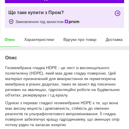
Що таке купити з Пром?
Замовлення під захистом
Опис
Характеристики
Відгуки про товар
Доставка
Опис
Геомембрана гладка HDPE - це лист із високощільного
поліетилену (HDPE), який має дуже гладку поверхню. Цей
матеріал призначений для використання як герметизуюча
мембрана в різних додатках, таких як захист від токсичних
речовин на звалищах, гідроізоляційні роботи на будівельних
об'єктах, резервуарах і т.д.еріалу.
Однією з переваг гладкої геомембрани HDPE є те, що вона
має високу міцність і довговічність, стійкість до хімічних
реагентів та ультрафіолетового випромінювання. Її гладка
поверхня забезпечує кращу гідродинаміку, що зменшує опір
потоку рідин та запасає енергію.