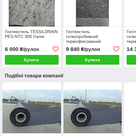
Геотекстиль TESSILDRAIN
Геотекстиль
Геот
PES-NTC 300 Італія
голкопробивний
голк
термофіксований
терм
"TERASIN NS 200"
"TER
6 000
9 840
14 
₴/рулон
₴/рулон
Румунія 1,2Х205 (246М2)
Руму
Купити
Купити
Подібні товари компанії