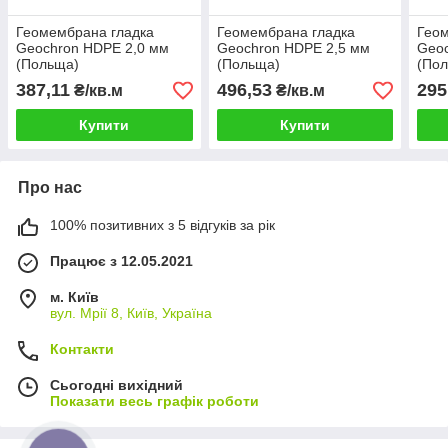
Геомембрана гладка
Геомембрана гладка
Геом
Geochron HDPE 2,0 мм
Geochron HDPE 2,5 мм
Geoc
(Польща)
(Польща)
(По
387,11
496,53
295
₴/кв.м
₴/кв.м
Купити
Купити
Про нас
100% позитивних з 5 відгуків за рік
Працює з 12.05.2021
м. Київ
вул. Мрії 8, Київ, Україна
Контакти
Сьогодні вихідний
Показати весь графік роботи