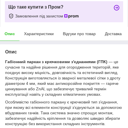
Що таке купити з Пром?
Замовлення під захистом
Опис
Характеристики
Відгуки про товар
Доставка
Опис
Габіонний паркан з крючковими з'єднаннями (ГПК)
— це
сучасне та надійне рішення для огородження територій, яке
поєднує високу міцність, довговічність та естетичний вигляд.
Конструкція виготовляється із зварної металевої сітки з дроту
діаметром 4 мм, який має антикорозійне покриття — гаряче
цинкування або ZnAl, що забезпечує тривалий термін
експлуатації навіть у складних кліматичних умовах.
Особливістю габіонного паркану є крючковий тип з’єднання,
при якому всі елементи конструкції з’єднуються за допомогою
вбудованих гачків. Така система значно спрощує монтаж,
забезпечує надійність кріплення та дозволяє швидко збирати
конструкцію без використання складних інструментів.