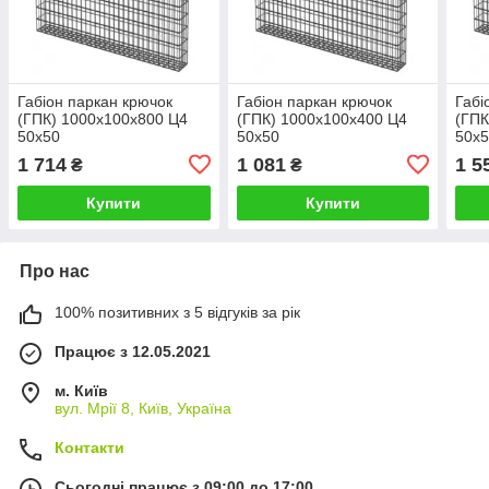
Габіон паркан крючок
Габіон паркан крючок
Габі
(ГПК) 1000х100х800 Ц4
(ГПК) 1000х100х400 Ц4
(ГПК
50х50
50х50
50х
1 714
1 081
1 5
₴
₴
Купити
Купити
Про нас
100% позитивних з 5 відгуків за рік
Працює з 12.05.2021
м. Київ
вул. Мрії 8, Київ, Україна
Контакти
Сьогодні працює з 09:00 до 17:00