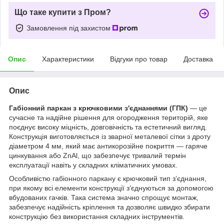
Що таке купити з Пром?
Замовлення під захистом
Опис
Характеристики
Відгуки про товар
Доставка
Опис
Габіонний паркан з крючковими з'єднаннями (ГПК)
— це
сучасне та надійне рішення для огородження територій, яке
поєднує високу міцність, довговічність та естетичний вигляд.
Конструкція виготовляється із зварної металевої сітки з дроту
діаметром 4 мм, який має антикорозійне покриття — гаряче
цинкування або ZnAl, що забезпечує тривалий термін
експлуатації навіть у складних кліматичних умовах.
Особливістю габіонного паркану є крючковий тип з’єднання,
при якому всі елементи конструкції з’єднуються за допомогою
вбудованих гачків. Така система значно спрощує монтаж,
забезпечує надійність кріплення та дозволяє швидко збирати
конструкцію без використання складних інструментів.