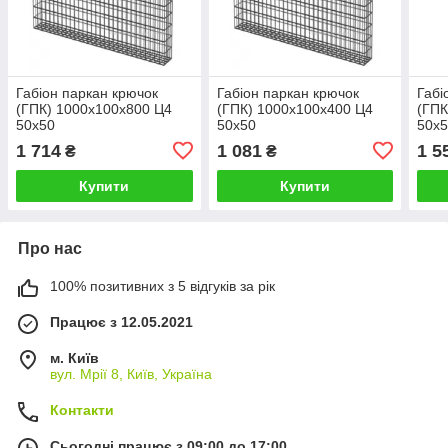
Габіон паркан крючок
Габіон паркан крючок
Габі
(ГПК) 1000х100х800 Ц4
(ГПК) 1000х100х400 Ц4
(ГПК
50х50
50х50
50х
1 714
1 081
1 5
₴
₴
Купити
Купити
Про нас
100% позитивних з 5 відгуків за рік
Працює з 12.05.2021
м. Київ
вул. Мрії 8, Київ, Україна
Контакти
Сьогодні працює з 09:00 до 17:00