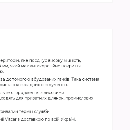
риторій, яке поєднує високу міцність,
 4 мм, який має антикорозійне покриття —
х.
 за допомогою вбудованих гачків. Така система
ристання складних інструментів.
ильне огородження з високими
ідходять для приватних ділянок, промислових
тривалий термін служби.
Vitcar з доставкою по всій Україні.