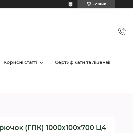
Кошик
Корисні статті
Сертифікати та ліцензії
рючок (ГПК) 1000х100х700 Ц4