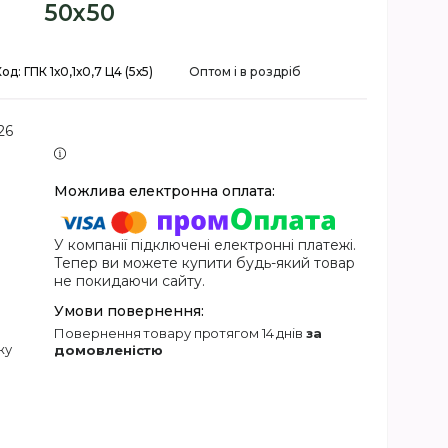
50х50
Код:
ГПК 1х0,1х0,7 Ц4 (5х5)
Оптом і в роздріб
26
У компанії підключені електронні платежі.
Тепер ви можете купити будь-який товар
не покидаючи сайту.
повернення товару протягом 14 днів
за
жу
домовленістю