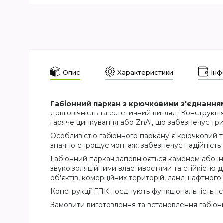
Опис
Характеристики
Інф
Габіонний паркан з крючковими з'єднанням
довговічність та естетичний вигляд. Конструкці
гаряче цинкування або ZnAl, що забезпечує трив
Особливістю габіонного паркану є крючковий ти
значно спрощує монтаж, забезпечує надійність
Габіонний паркан заповнюється каменем або і
звукоізоляційними властивостями та стійкістю д
об'єктів, комерційних територій, ландшафтного
Конструкції ГПК поєднують функціональність і 
Замовити виготовлення та встановлення габіонн