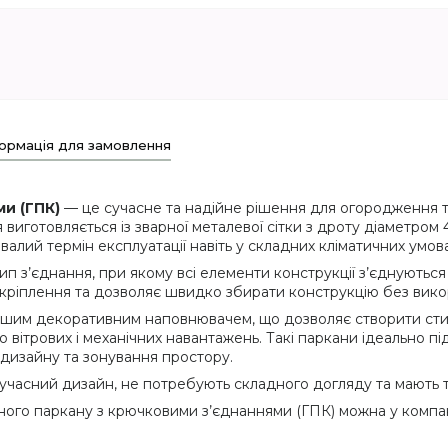
ормація для замовлення
и (ГПК)
— це сучасне та надійне рішення для огородження те
я виготовляється із зварної металевої сітки з дроту діаметром
алий термін експлуатації навіть у складних кліматичних умова
п з’єднання, при якому всі елементи конструкції з’єднуються
 кріплення та дозволяє швидко збирати конструкцію без вико
ншим декоративним наповнювачем, що дозволяє створити ст
о вітрових і механічних навантажень. Такі паркани ідеально п
 дизайну та зонування простору.
сучасний дизайн, не потребують складного догляду та мають 
ого паркану з крючковими з’єднаннями (ГПК) можна у компанії 