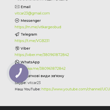
vitcar23@gmail.com
https://m.me/vitkargeobud
https://t.me/VGB231
https://viber.me/380961872842
https://wa.me/380961872842
КНОПКА
ЗВ'ЯЗКУ
Skype
vitcar23
Наш YouTube
https://www.youtube.com/channel/UC