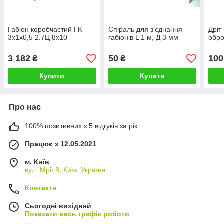
Габіон коробчастий ГK
Спіраль для з'єднання
Дріт
3х1х0,5 2.7Ц 8х10
габіонів L 1 м, Д 3 мм
обр
3 182
50
100
₴
₴
Купити
Купити
Про нас
100% позитивних з 5 відгуків за рік
Працює з 12.05.2021
м. Київ
вул. Мрії 8, Київ, Україна
Контакти
Сьогодні вихідний
Показати весь графік роботи