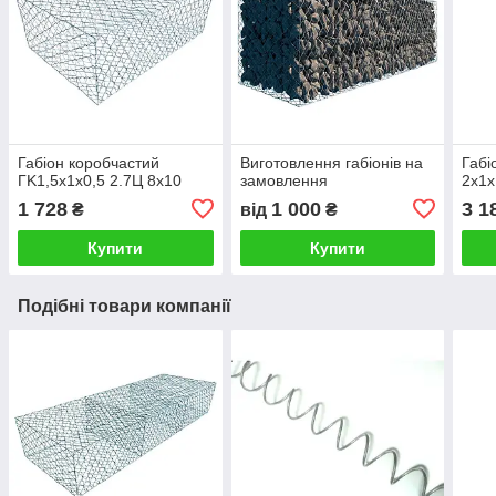
Габіон коробчастий
Виготовлення габіонів на
Габі
ГK1,5х1х0,5 2.7Ц 8х10
замовлення
2х1х
1 728
1 000
3 1
₴
від
₴
Купити
Купити
Подібні товари компанії