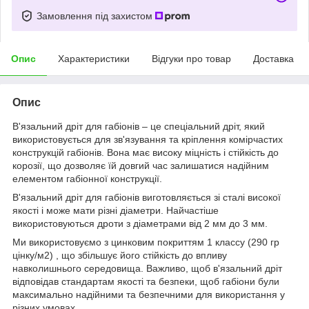
Замовлення під захистом
Опис
Характеристики
Відгуки про товар
Доставка
Опис
В'язальний дріт для габіонів – це спеціальний дріт, який
використовується для зв'язування та кріплення комірчастих
конструкцій габіонів. Вона має високу міцність і стійкість до
корозії, що дозволяє їй довгий час залишатися надійним
елементом габіонної конструкції.
В'язальний дріт для габіонів виготовляється зі сталі високої
якості і може мати різні діаметри. Найчастіше
використовуються дроти з діаметрами від 2 мм до 3 мм.
Ми використовуємо з цинковим покриттям 1 классу (290 гр
цінку/м2) , що збільшує його стійкість до впливу
навколишнього середовища. Важливо, щоб в'язальний дріт
відповідав стандартам якості та безпеки, щоб габіони були
максимально надійними та безпечними для використання у
різних умовах.