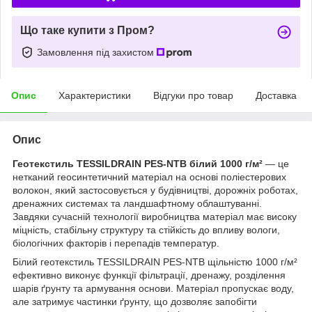
Що таке купити з Пром?
Замовлення під захистом
Опис
Характеристики
Відгуки про товар
Доставка
Опис
Геотекстиль TESSILDRAIN PES-NTB білий 1000 г/м²
— це
нетканий геосинтетичний матеріал на основі поліестерових
волокон, який застосовується у будівництві, дорожніх роботах,
дренажних системах та ландшафтному облаштуванні.
Завдяки сучасній технології виробництва матеріал має високу
міцність, стабільну структуру та стійкість до впливу вологи,
біологічних факторів і перепадів температур.
Білий геотекстиль TESSILDRAIN PES-NTB щільністю 1000 г/м²
ефективно виконує функції фільтрації, дренажу, розділення
шарів ґрунту та армування основи. Матеріал пропускає воду,
але затримує частинки ґрунту, що дозволяє запобігти