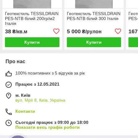
Геотекстиль TESSILDRAIN
Геотекстиль TESSILDRAIN
Геот
PES-NTB білий 200гр/м2
PES-NTB білий 300 Італія
PES-
Італія
38
5 000
167
₴/кв.м
₴/рулон
Купити
Купити
Про нас
100% позитивних з 5 відгуків за рік
Працює з 12.05.2021
м. Київ
вул. Мрії 8, Київ, Україна
Контакти
Сьогодні працює з 09:00 до 18:00
Показати весь графік роботи