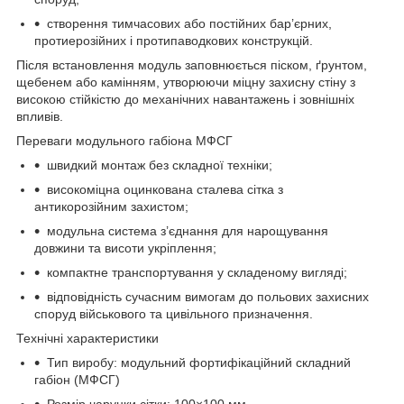
створення тимчасових або постійних бар’єрних,
протиерозійних і протипаводкових конструкцій.
Після встановлення модуль заповнюється піском, ґрунтом,
щебенем або камінням, утворюючи міцну захисну стіну з
високою стійкістю до механічних навантажень і зовнішніх
впливів.
Переваги модульного габіона МФСГ
швидкий монтаж без складної техніки;
високоміцна оцинкована сталева сітка з
антикорозійним захистом;
модульна система з’єднання для нарощування
довжини та висоти укріплення;
компактне транспортування у складеному вигляді;
відповідність сучасним вимогам до польових захисних
споруд військового та цивільного призначення.
Технічні характеристики
Тип виробу: модульний фортифікаційний складний
габіон (МФСГ)
Розмір чарунки сітки: 100×100 мм