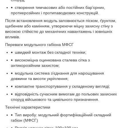
створення тимчасових або постійних бар’єрних,
протиерозійних і протипаводкових конструкцій.
Після встановлення модуль заповнюється піском, ґрунтом,
щебенем або камінням, утворюючи міцну захисну стіну з
високою стійкістю до механічних навантажень і зовнішніх
впливів.
Переваги модульного габіона МФСГ
швидкий монтаж без складної техніки;
високоміцна оцинкована сталева сітка з
антикорозійним захистом;
модульна система з’єднання для нарощування
довжини та висоти укріплення;
компактне транспортування у складеному вигляді;
відповідність сучасним вимогам до польових захисних
споруд військового та цивільного призначення.
Технічні характеристики
Тип виробу: модульний фортифікаційний складний
габіон (МФСГ)
Розмір чарунки сітки: 100×100 мм