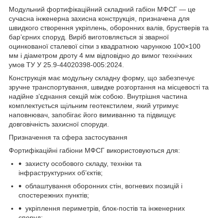
Модульний фортифікаційний складний габіон МФСГ — це
сучасна інженерна захисна конструкція, призначена для
швидкого створення укріплень, оборонних валів, брустверів та
бар’єрних споруд. Виріб виготовляється зі зварної
оцинкованої сталевої сітки з квадратною чарункою 100×100
мм і діаметром дроту 4 мм відповідно до вимог технічних
умов ТУ У 25.9-44020398-005:2024.
Конструкція має модульну складну форму, що забезпечує
зручне транспортування, швидке розгортання на місцевості та
надійне з’єднання секцій між собою. Внутрішня частина
комплектується щільним геотекстилем, який утримує
наповнювач, запобігає його вимиванню та підвищує
довговічність захисної споруди.
Призначення та сфера застосування
Фортифікаційні габіони МФСГ використовуються для:
захисту особового складу, техніки та
інфраструктурних об’єктів;
облаштування оборонних стін, вогневих позицій і
спостережних пунктів;
укріплення периметрів, блок-постів та інженерних
споруд;