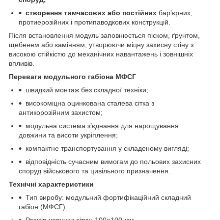
створення тимчасових або постійних
бар’єрних,
протиерозійних і протипаводкових конструкцій.
Після встановлення модуль заповнюється піском, ґрунтом,
щебенем або камінням, утворюючи міцну захисну стіну з
високою стійкістю до механічних навантажень і зовнішніх
впливів.
Переваги модульного габіона МФСГ
швидкий монтаж без складної техніки;
високоміцна оцинкована сталева сітка з
антикорозійним захистом;
модульна система з’єднання для нарощування
довжини та висоти укріплення;
компактне транспортування у складеному вигляді;
відповідність сучасним вимогам до польових захисних
споруд військового та цивільного призначення.
Технічні характеристики
Тип виробу: модульний фортифікаційний складний
габіон (МФСГ)
Розмір чарунки сітки: 100×100 мм