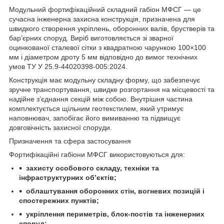
Модульний фортифікаційний складний габіон МФСГ — це
сучасна інженерна захисна конструкція, призначена для
швидкого створення укріплень, оборонних валів, брустверів та
бар’єрних споруд. Виріб виготовляється зі зварної
оцинкованої сталевої сітки з квадратною чарункою 100×100
мм і діаметром дроту 5 мм відповідно до вимог технічних
умов ТУ У 25.9-44020398-005:2024.
Конструкція має модульну складну форму, що забезпечує
зручне транспортування, швидке розгортання на місцевості та
надійне з’єднання секцій між собою. Внутрішня частина
комплектується щільним геотекстилем, який утримує
наповнювач, запобігає його вимиванню та підвищує
довговічність захисної споруди.
Призначення та сфера застосування
Фортифікаційні габіони МФСГ використовуються для:
захисту особового складу, техніки та
інфраструктурних об’єктів;
облаштування оборонних стін, вогневих позицій і
спостережних пунктів;
укріплення периметрів, блок-постів та інженерних
споруд;