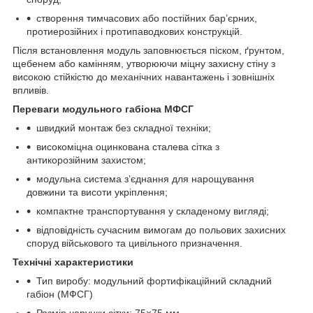
створення тимчасових або постійних бар’єрних,
протиерозійних і протипаводкових конструкцій.
Після встановлення модуль заповнюється піском, ґрунтом,
щебенем або камінням, утворюючи міцну захисну стіну з
високою стійкістю до механічних навантажень і зовнішніх
впливів.
Переваги модульного габіона МФСГ
швидкий монтаж без складної техніки;
високоміцна оцинкована сталева сітка з
антикорозійним захистом;
модульна система з’єднання для нарощування
довжини та висоти укріплення;
компактне транспортування у складеному вигляді;
відповідність сучасним вимогам до польових захисних
споруд військового та цивільного призначення.
Технічні характеристики
Тип виробу: модульний фортифікаційний складний
габіон (МФСГ)
Розмір чарунки сітки: 75×75 мм