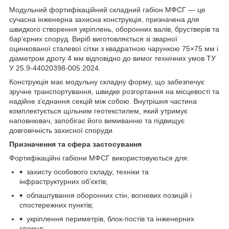
Модульний фортифікаційний складний габіон МФСГ — це
сучасна інженерна захисна конструкція, призначена для
швидкого створення укріплень, оборонних валів, брустверів та
бар’єрних споруд. Виріб виготовляється зі зварної
оцинкованої сталевої сітки з квадратною чарункою 75×75 мм і
діаметром дроту 4 мм відповідно до вимог технічних умов ТУ
У 25.9-44020398-005:2024.
Конструкція має модульну складну форму, що забезпечує
зручне транспортування, швидке розгортання на місцевості та
надійне з’єднання секцій між собою. Внутрішня частина
комплектується щільним геотекстилем, який утримує
наповнювач, запобігає його вимиванню та підвищує
довговічність захисної споруди.
Призначення та сфера застосування
Фортифікаційні габіони МФСГ використовуються для:
захисту особового складу, техніки та
інфраструктурних об’єктів;
облаштування оборонних стін, вогневих позицій і
спостережних пунктів;
укріплення периметрів, блок-постів та інженерних
споруд;