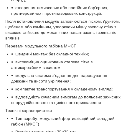
створення тимчасових або постійних бар’єрних,
протиерозійних і протипаводкових конструкцій.
Після встановлення модуль заповнюється піском, ґрунтом,
щебенем або камінням, утворюючи міцну захисну стіну з
високою стійкістю до механічних навантажень і зовнішніх
впливів.
Переваги модульного габіона МФСГ
швидкий монтаж без складної техніки;
високоміцна оцинкована сталева сітка з
антикорозійним захистом;
модульна система з’єднання для нарощування
довжини та висоти укріплення;
компактне транспортування у складеному вигляді;
відповідність сучасним вимогам до польових захисних
споруд військового та цивільного призначення.
Технічні характеристики
Тип виробу: модульний фортифікаційний складний
габіон (МФСГ)
Розмір чарунки сітки: 75×75 мм