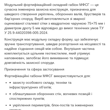
Модульний фортифікаційний складний габіон МФСГ — це
сучасна інженерна захисна конструкція, призначена для
швидкого створення укріплень, оборонних валів, брустверів та
бар’єрних споруд. Виріб виготовляється зі зварної
оцинкованої сталевої сітки з квадратною чарункою 75×75 мм і
діаметром дроту 5 мм відповідно до вимог технічних умов ТУ
У 25.9-44020398-005:2024.
Конструкція має модульну складну форму, що забезпечує
зручне транспортування, швидке розгортання на місцевості та
надійне з’єднання секцій між собою. Внутрішня частина
комплектується щільним геотекстилем, який утримує
наповнювач, запобігає його вимиванню та підвищує
довговічність захисної споруди.
Призначення та сфера застосування
Фортифікаційні габіони МФСГ використовуються для:
захисту особового складу, техніки та
інфраструктурних об’єктів;
облаштування оборонних стін, вогневих позицій і
спостережних пунктів;
укріплення периметрів, блок-постів та інженерних
споруд;