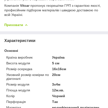
Компанія
Vitcar
пропонує георешітки ГРП з гарантією якості,
професійним підбором матеріалів і швидкою доставкою по
всій Україні.
Приховати
Характеристики
Основні
Країна виробник
Україна
Висота модуля
5 см
Розмір осередка
16х16см
Умовний розмір комірки по
20см
діагоналі
Розмір модуля
3х4м
Площа модуля
12м.кв.
Колір
Чорний
Перфорація
Так
Матеріал
модифікований поліетилен