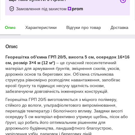
Замовлення під захистом
Опис
Характеристики
Відгуки про товар
Доставка
Опис
Георешітка об'ємна ГРП 20/5, висота 5 см, осередок 16×16
см, розмір 3×4 м (12 м²)
– це сучасний геосинтетичний
матеріал для армування ґрунтів, зміцнення схилів, укосів,
дорожніх основ та берегових зон. Об’ємна стільникова
структура рівномірно розподіляє навантаження, запобігає
ерозії ґрунту та підвищує несучу здатність основи,
забезпечуючи довговічність інженерних конструкцій.
Георешітка ГРП 20/5 виготовляється з міцного полімеру,
стійкого до вологи, ультрафіолетового випромінювання,
перепадів температур і біологічного впливу. Завдяки висоті
осередку 5 см матеріал ефективно утримує щебінь, пісок або
ґрунт, що робить його оптимальним рішенням для
дорожнього будівництва, ландшафтного благоустрою,
укріплення узбіч, парковок і берегових ліній.