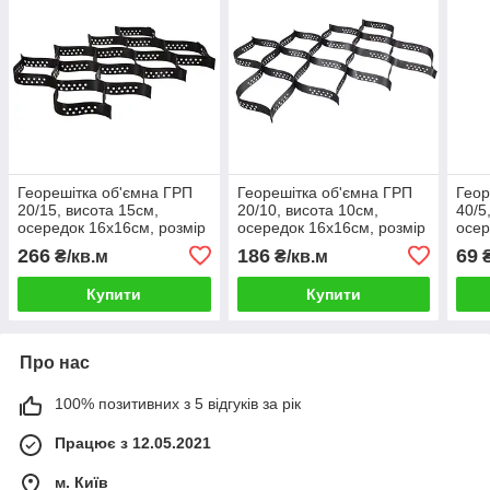
Георешітка об'ємна ГРП
Георешітка об'ємна ГРП
Геор
20/15, висота 15см,
20/10, висота 10см,
40/5
осередок 16х16см, розмір
осередок 16х16см, розмір
осер
3х4м (12м.кв)
3х4м (12м.кв)
2.43
266
186
69
₴/кв.м
₴/кв.м
₴
Купити
Купити
Про нас
100% позитивних з 5 відгуків за рік
Працює з 12.05.2021
м. Київ